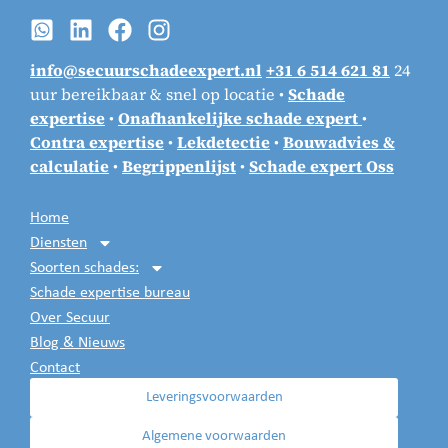
info@secuurschadeexpert.nl
+31 6 514 621 81
24
uur bereikbaar & snel op locatie •
Schade
expertise
•
Onafhankelijke schade expert
•
Contra expertise
•
Lekdetectie
•
Bouwadvies &
calculatie
•
Begrippenlijst
•
Schade expert Oss
Home
Diensten
Soorten schades:
Schade expertise bureau
Over Secuur
Blog & Nieuws
Contact
Leveringsvoorwaarden
Algemene voorwaarden