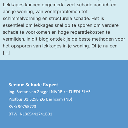
Lekkages kunnen ongemerkt veel schade aanrichten
aan je woning, van vochtproblemen tot
schimmelvorming en structurele schade. Het is
essentieel om lekkages snel op te sporen om verdere
schade te voorkomen en hoge reparatiekosten te
vermijden. In dit blog ontdek je de beste methoden voor
het opsporen van lekkages in je woning. Of je nu een
[…]
Secuur Schade Expert
ing. Stefan van Zoggel NIVRE-re FUEDI-ELAE
Postbus 31 5258 ZG Berlicum (NB)
KVK: 90755723
BTW:
NL865441741B01