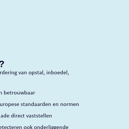
?
dering van opstal, inboedel,
n betrouwbaar
Europese standaarden en normen
de direct vaststellen
etecteren ook onderliggende