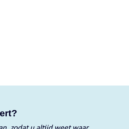
ert?
n, zodat u altijd weet waar