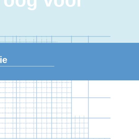
 oog voor
ie