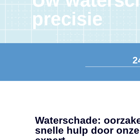
Uw watersch
precisie
2
Waterschade: oorzake
snelle hulp door onz