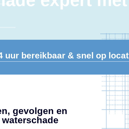
ade expert met
4 uur bereikbaar & snel op locat
n, gevolgen en
e waterschade